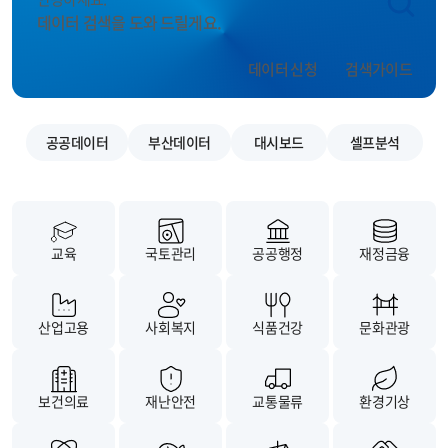
데이터 검색을 도와 드릴게요.
데이터 신청
검색가이드
공공데이터
부산데이터
대시보드
셀프분석
교육
국토관리
공공행정
재정금융
산업고용
사회복지
식품건강
문화관광
보건의료
재난안전
교통물류
환경기상