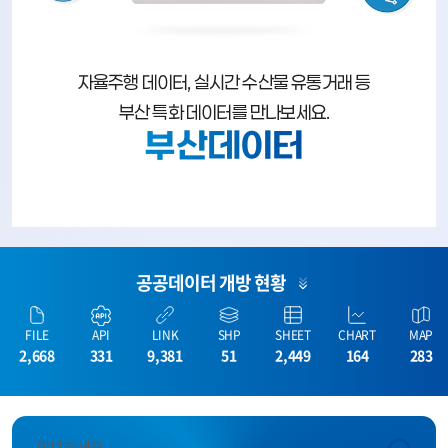
자율주행 데이터, 실시간 수산물 유통거래 등
부산 특화 데이터를 만나보세요.
부산데이터
공공데이터 개방 현황
FILE
API
LINK
SHP
SHEET
CHART
MAP
2,668
331
9,381
51
2,449
164
283
안녕하세요.