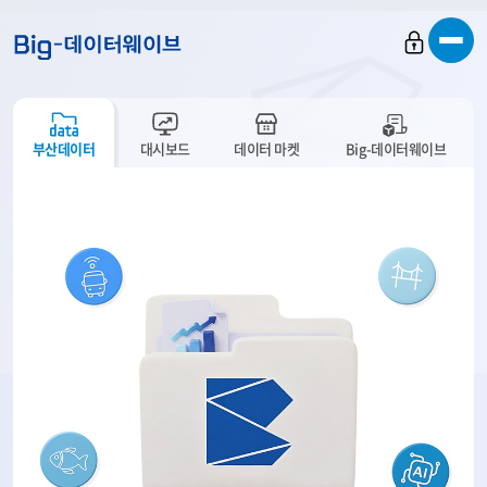
바
바
바
로
로
로
가
가
가
기
기
기
부산데이터
대시보드
데이터 마켓
Big-데이터웨이브