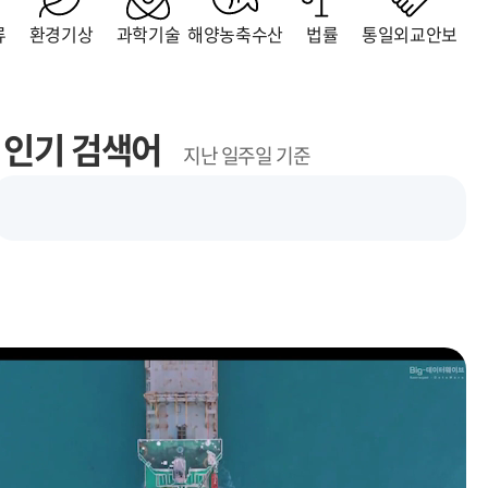
류
환경기상
과학기술
해양농축수산
법률
통일외교안보
인기 검색어
지난 일주일 기준