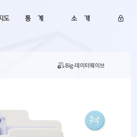
지도
통ㅤ계
소ㅤ개
부산 통계
플랫폼 소개
통계로 보는 부산
공지사항
데이터
통계 자료실
Big 월간뉴스
Big-데이터웨이브
지도
통계 알림
이용 안내
5
통계 관련 정보
이용 문의 및 개선 요청