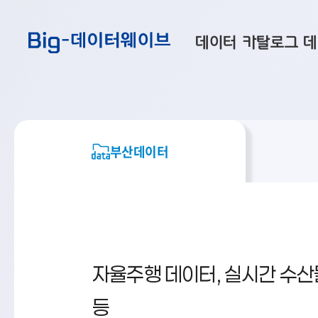
바
바
바
로
로
로
데이터 카탈로그
데
가
가
가
기
기
기
공공데이터
대
부산데이터
우
맞춤형 데이터
셀
부산데이터
연계 데이터
데이터 제공 신청
데이터 오류 신고
자율주행 데이터, 실시간 수
등