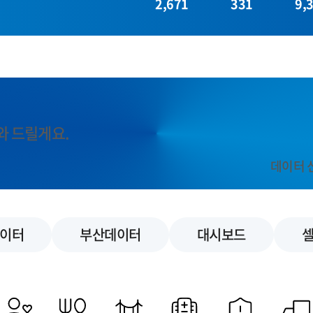
2,671
331
9,
와 드릴게요.
데이터 
이터
부산데이터
대시보드