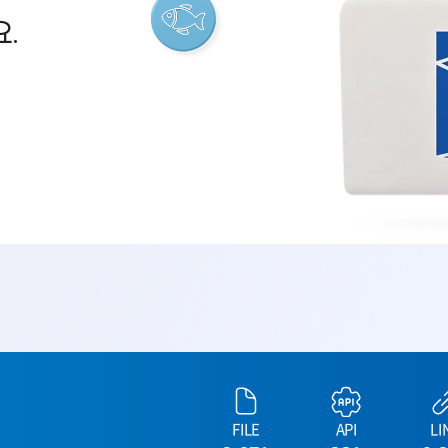
.
FILE
API
LI