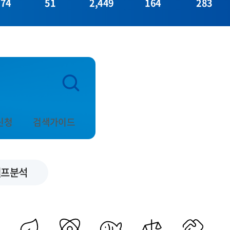
374
51
2,449
164
283
신청
검색가이드
셀프분석