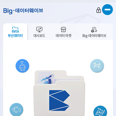
바
바
바
로
로
로
가
가
가
기
기
기
부산데이터
대시보드
데이터 마켓
Big-데이터웨이브