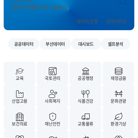
데이터 검색을 도와 드릴게요.
데이터 신청
검색가이드
공공데이터
부산데이터
대시보드
셀프분석
교육
국토관리
공공행정
재정금융
산업고용
사회복지
식품건강
문화관광
보건의료
재난안전
교통물류
환경기상