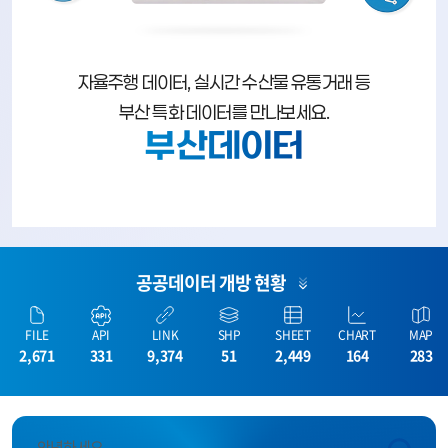
자율주행 데이터, 실시간 수산물 유통거래 등
부산 특화 데이터를 만나보세요.
부산데이터
공공데이터 개방 현황
FILE
API
LINK
SHP
SHEET
CHART
MAP
2,671
331
9,374
51
2,449
164
283
안녕하세요.