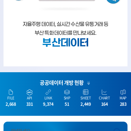
자율주행 데이터, 실시간 수산물 유통거래 등
부산 특화 데이터를 만나보세요.
부산데이터
공공데이터 개방 현황
FILE
API
LINK
SHP
SHEET
CHART
MAP
2,668
331
9,374
51
2,449
164
283
안녕하세요.