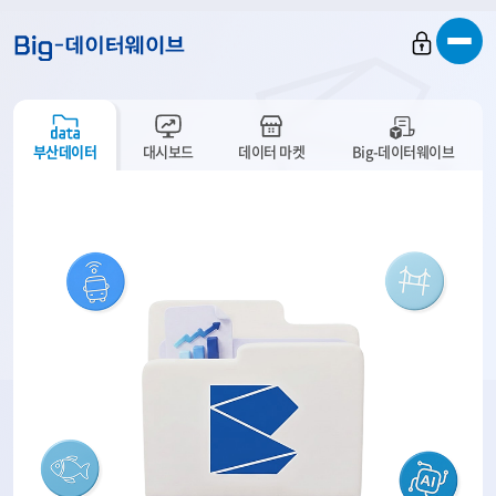
바
바
바
로
로
로
가
가
가
기
기
기
부산데이터
대시보드
데이터 마켓
Big-데이터웨이브