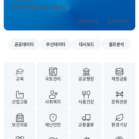
데이터 검색을 도와 드릴게요.
데이터 신청
검색가이드
공공데이터
부산데이터
대시보드
셀프분석
교육
국토관리
공공행정
재정금융
산업고용
사회복지
식품건강
문화관광
보건의료
재난안전
교통물류
환경기상