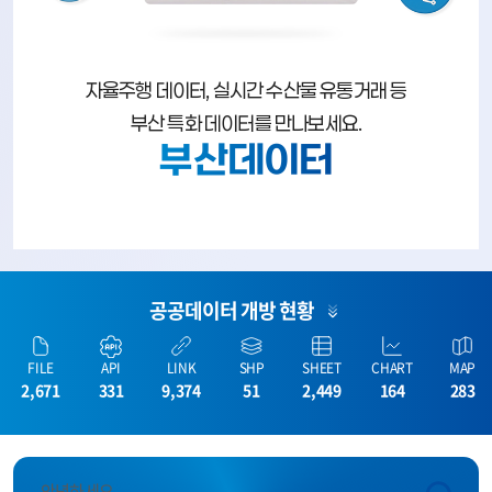
자율주행 데이터, 실시간 수산물 유통거래 등
부산 특화 데이터를 만나보세요.
부산데이터
공공데이터 개방 현황
FILE
API
LINK
SHP
SHEET
CHART
MAP
2,671
331
9,374
51
2,449
164
283
안녕하세요.