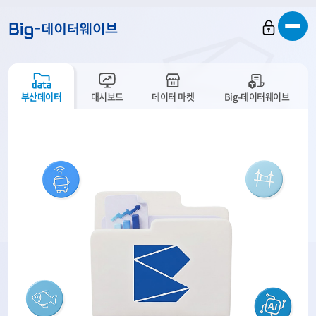
바
바
바
로
로
로
가
가
가
기
기
기
부산데이터
대시보드
데이터 마켓
Big-데이터웨이브