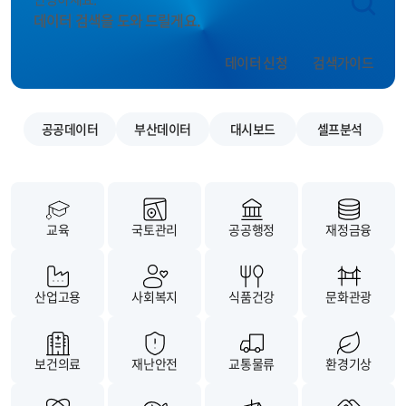
데이터 검색을 도와 드릴게요.
데이터 신청
검색가이드
공공데이터
부산데이터
대시보드
셀프분석
교육
국토관리
공공행정
재정금융
산업고용
사회복지
식품건강
문화관광
보건의료
재난안전
교통물류
환경기상