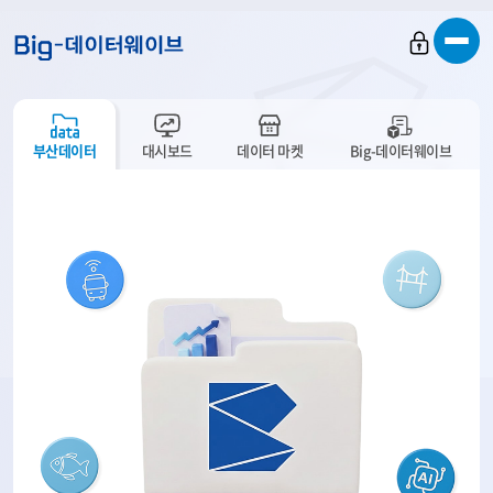
바
바
바
로
로
로
가
가
가
기
기
기
부산데이터
대시보드
데이터 마켓
Big-데이터웨이브