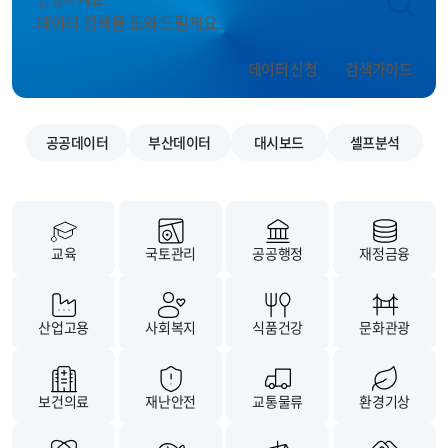
데이터 검색을 도와 드릴게요.
데이터 신청
검색가이드
공공데이터
부산데이터
대시보드
셀프분석
교육
국토관리
공공행정
재정금융
산업고용
사회복지
식품건강
문화관광
보건의료
재난안전
교통물류
환경기상