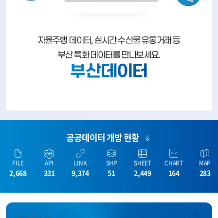
자율주행 데이터, 실시간 수산물 유통거래 등
부산 특화 데이터를 만나보세요.
부산데이터
공공데이터 개방 현황
FILE
API
LINK
SHP
SHEET
CHART
MAP
2,668
331
9,374
51
2,449
164
283
안녕하세요.