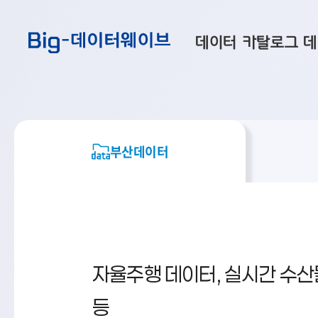
바
바
바
로
로
로
데이터 카탈로그
데
가
가
가
기
기
기
공공데이터
대
부산데이터
우
맞춤형 데이터
셀
부산데이터
연계 데이터
데이터 제공 신청
데이터 오류 신고
자율주행 데이터, 실시간 수
등