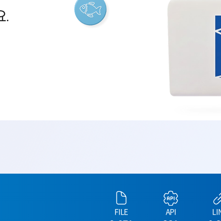
.
FILE
API
LI