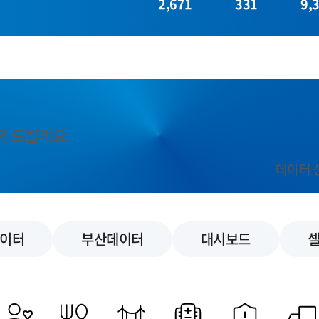
2,671
331
9,
와 드릴게요.
데이터 
이터
부산데이터
대시보드