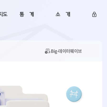
지도
통ㅤ계
소ㅤ개
부산 통계
플랫폼 소개
통계로 보는 부산
공지사항
데이터
통계 자료실
Big 월간뉴스
Big-데이터웨이브
지도
통계 알림
이용 안내
5
통계 관련 정보
이용 문의 및 개선 요청