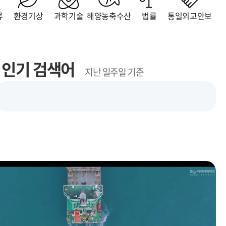
류
환경기상
과학기술
해양농축수산
법률
통일외교안보
인기 검색어
지난 일주일 기준