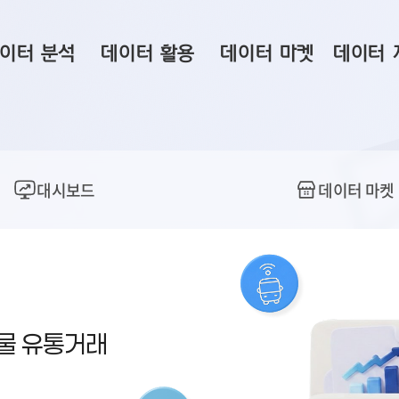
이터 분석
데이터 활용
데이터 마켓
데이터 
시 보드
상황판
데이터 구매
전국 통합맵
수사례
시각화 서비스
맞춤형 의뢰
데이터 현황
프 분석
데이터 활용 서비스
데이터 공모전
지도 기반 
대시보드
데이터 마켓
주소 좌표 변환
판매자 신청
시민 공감
프로파일링
참여 기업 홍보
소상공인36
마켓 이용 안내
산물 유통거래