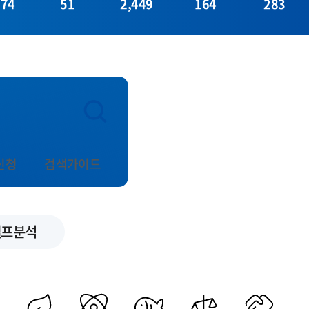
374
51
2,449
164
283
신청
검색가이드
셀프분석