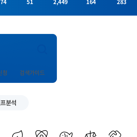
374
51
2,449
164
283
신청
검색가이드
셀프분석