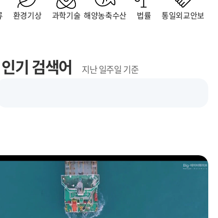
류
환경기상
과학기술
해양농축수산
법률
통일외교안보
인기 검색어
지난 일주일 기준