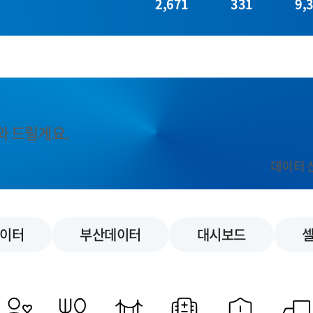
2,671
331
9,
와 드릴게요.
데이터 
이터
부산데이터
대시보드