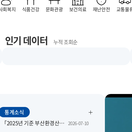
사회복지
식품건강
문화관광
보건의료
재난안전
교통물
인기 데이터
누적 조회순
통계소식
「2025년 기준 부산환경산업조사」 조사요원을 모집합니다.
2026-07-10