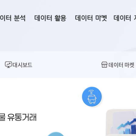
이터 분석
데이터 활용
데이터 마켓
데이터 
시 보드
상황판
데이터 구매
전국 통합맵
수사례
시각화 서비스
맞춤형 의뢰
데이터 현황
프 분석
데이터 활용 서비스
데이터 공모전
지도 기반 
대시보드
데이터 마켓
주소 좌표 변환
판매자 신청
시민 공감
프로파일링
참여 기업 홍보
소상공인36
마켓 이용 안내
산물 유통거래