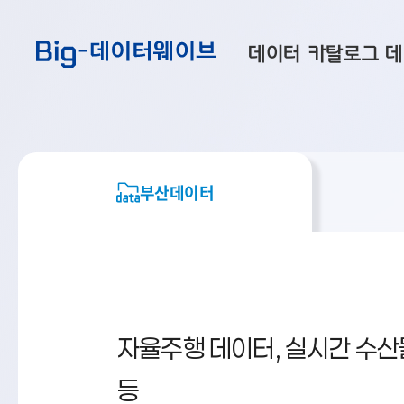
바
바
바
로
로
로
데이터 카탈로그
데
가
가
가
기
기
기
공공데이터
대
부산데이터
우
맞춤형 데이터
셀
부산데이터
연계 데이터
데이터 제공 신청
데이터 오류 신고
자율주행 데이터, 실시간 수
등