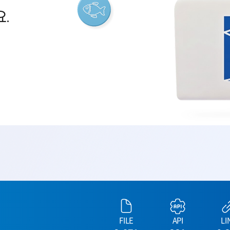
.
FILE
API
LI