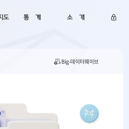
지도
통ㅤ계
소ㅤ개
부산 통계
플랫폼 소개
통계로 보는 부산
공지사항
데이터
통계 자료실
Big 월간뉴스
Big-데이터웨이브
지도
통계 알림
이용 안내
5
통계 관련 정보
이용 문의 및 개선 요청