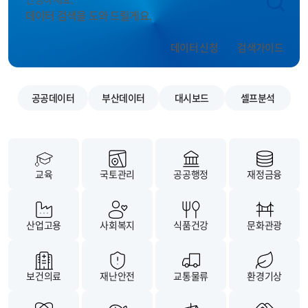
데이터 검색을 도와 드릴게요.
데이터 신청
검색가이드
공공데이터
부산데이터
대시보드
셀프분석
교육
국토관리
공공행정
재정금융
산업고용
사회복지
식품건강
문화관광
보건의료
재난안전
교통물류
환경기상