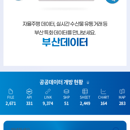
자율주행 데이터, 실시간 수산물 유통거래 등
부산 특화 데이터를 만나보세요.
부산데이터
공공데이터 개방 현황
FILE
API
LINK
SHP
SHEET
CHART
MAP
2,671
331
9,374
51
2,449
164
283
안녕하세요.