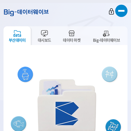
바
바
바
로
로
로
가
가
가
기
기
기
부산데이터
대시보드
데이터 마켓
Big-데이터웨이브