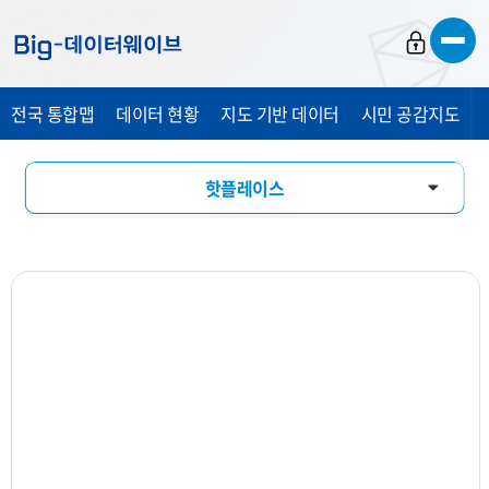
바
바
바
로
로
로
가
가
가
전국 통합맵
데이터 현황
지도 기반 데이터
시민 공감지도
기
기
기
핫플레이스
창업기상도
업소현황
업력현황
상세분석
상권지도