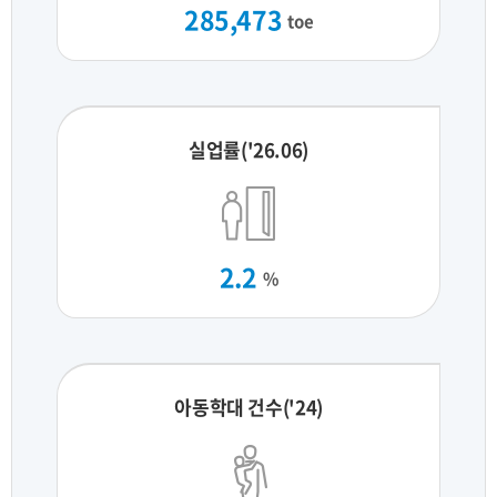
285,473
toe
실업률('26.06)
2.2
%
아동학대 건수('24)