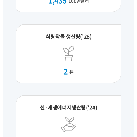
1,435
100만달러
식량작물 생산량('26)
2
톤
신·재생에너지생산량('24)