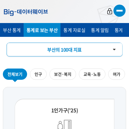
바
바
바
로
로
로
가
가
가
부산 통계
통계로 보는 부산
통계 자료실
통계 알림
통계 관
기
기
기
부산의 100대 지표
부산의 하루
전체보기
인구
보건·복지
교육·노동
여가
지역통계 시각화
1인가구('25)