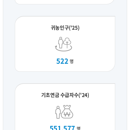
귀농인구('25)
522
명
기초연금 수급자수('24)
551,577
명