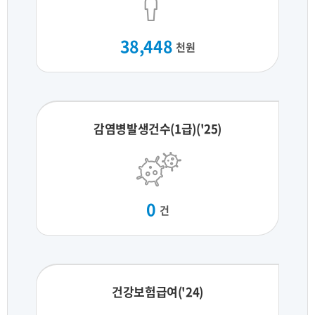
38,448
천원
감염병발생건수(1급)('25)
0
건
건강보험급여('24)