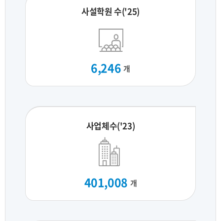
사설학원 수('25)
6,246
개
사업체수('23)
401,008
개