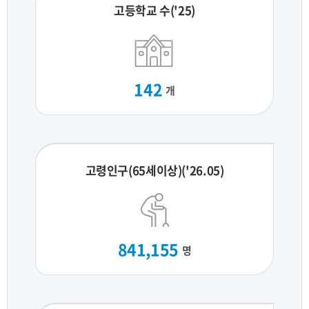
고등학교 수('25)
142
개
고령인구(65세이상)('26.05)
841,155
명