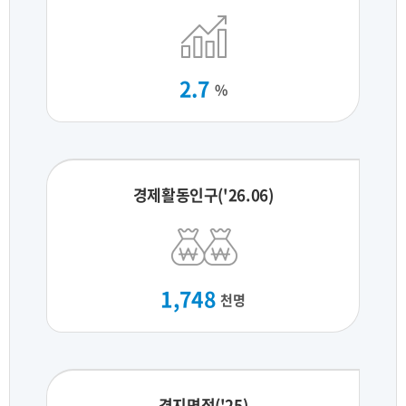
2.7
%
경제활동인구('26.06)
1,748
천명
경지면적('25)