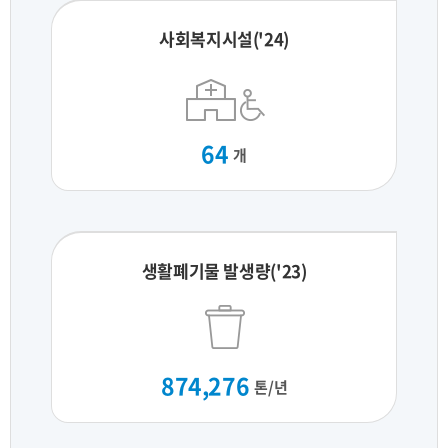
사회복지시설('24)
64
개
생활폐기물 발생량('23)
874,276
톤/년