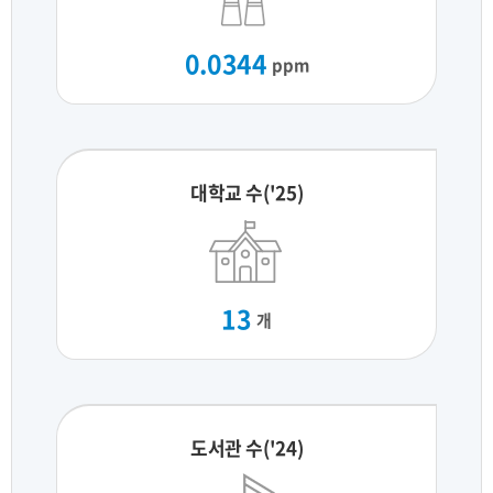
0.0344
ppm
대학교 수('25)
13
개
도서관 수('24)