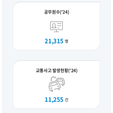
공무원수('24)
21,315
명
교통사고 발생현황('24)
11,255
건