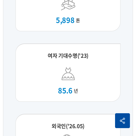
5,898
톤
여자 기대수명('23)
85.6
년
외국인('26.05)