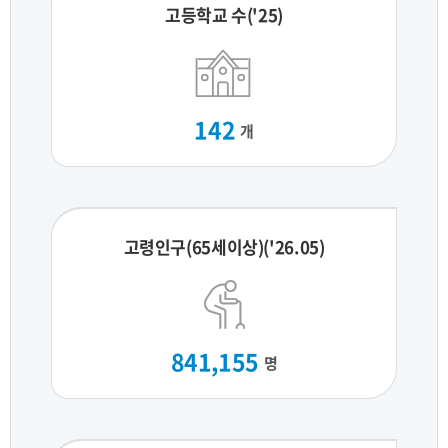
고등학교 수('25)
142
개
고령인구(65세이상)('26.05)
841,155
명