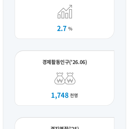
2.7
%
경제활동인구('26.06)
1,748
천명
경지면적('25)