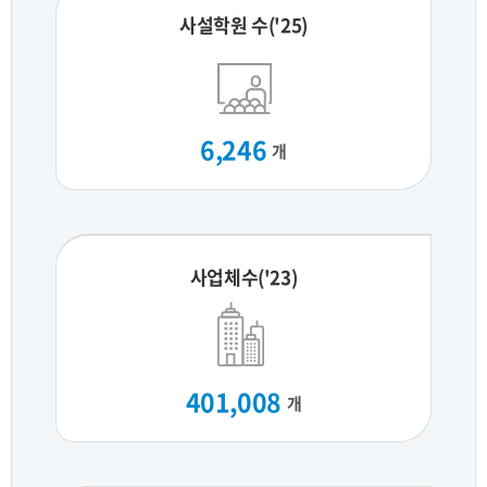
사설학원 수('25)
6,246
개
사업체수('23)
401,008
개