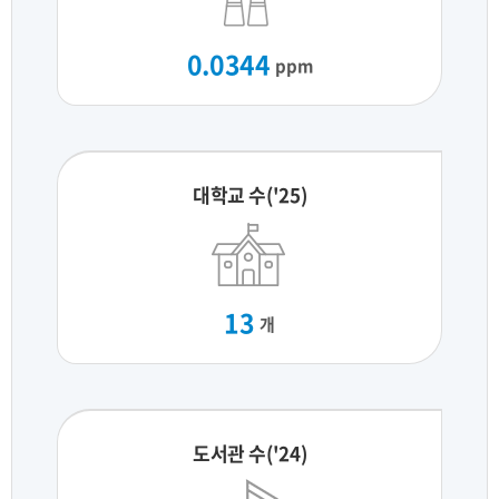
0.0344
ppm
대학교 수('25)
13
개
도서관 수('24)