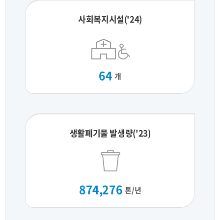
사회복지시설('24)
64
개
생활폐기물 발생량('23)
874,276
톤/년