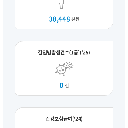
38,448
천원
감염병발생건수(1급)('25)
0
건
건강보험급여('24)