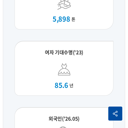
5,898
톤
여자 기대수명('23)
85.6
년
외국인('26.05)