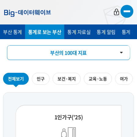
바
바
바
로
로
로
가
가
가
부산 통계
통계로 보는 부산
통계 자료실
통계 알림
통계 관
기
기
기
부산의 100대 지표
부산의 하루
전체보기
인구
보건·복지
교육·노동
여가
지역통계 시각화
1인가구('25)