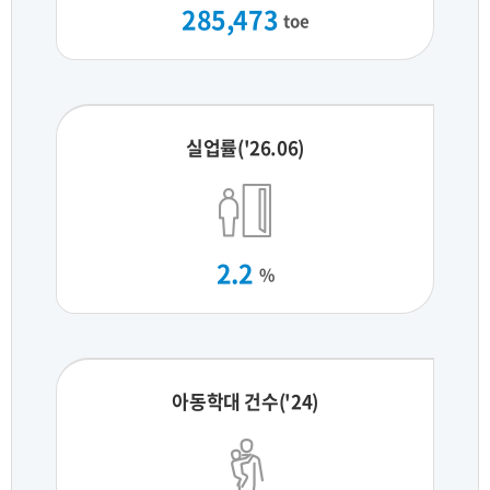
285,473
toe
실업률('26.06)
2.2
%
아동학대 건수('24)