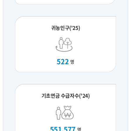
귀농인구('25)
522
명
기초연금 수급자수('24)
551,577
명