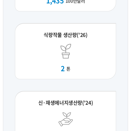
1,435
100만달러
식량작물 생산량('26)
2
톤
신·재생에너지생산량('24)