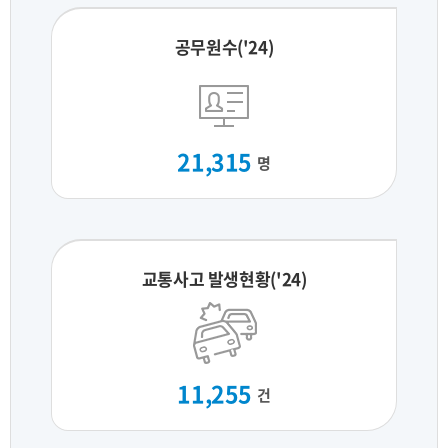
공무원수('24)
21,315
명
교통사고 발생현황('24)
11,255
건