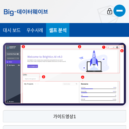
바
바
바
로
로
로
가
가
가
대시 보드
우수사례
셀프 분석
기
기
기
가이드영상1